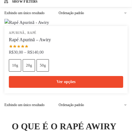
SHOW FILTERS
Exibindo um único resultado
,
APURINÃ
RAPÉ
Rapé Apurinã – Awiry
Faixa
R$
30,00
–
R$
140,00
de
preço:
10g
20g
50g
R$30,00
através
Ver opções
R$140,00
Este
produto
Exibindo um único resultado
tem
várias
variantes.
O QUE É O RAPÉ AWIRY
As