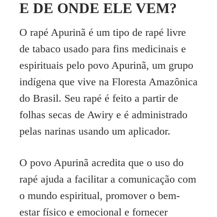
E DE ONDE ELE VEM?
opções
podem
ser
O rapé Apurinã é um tipo de rapé livre
escolhidas
de tabaco usado para fins medicinais e
na
página
espirituais pelo povo Apurinã, um grupo
do
indígena que vive na Floresta Amazônica
produto
do Brasil. Seu rapé é feito a partir de
folhas secas de Awiry e é administrado
pelas narinas usando um aplicador.
O povo Apurinã acredita que o uso do
rapé ajuda a facilitar a comunicação com
o mundo espiritual, promover o bem-
estar físico e emocional e fornecer