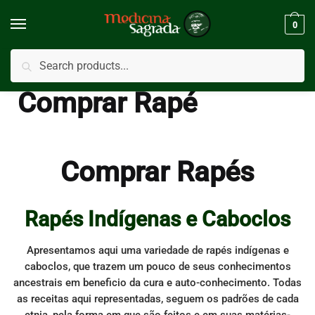
Skip
Skip
to
to
0
navigation
content
Pesquisar
Pesquisar
Início
/
Comprar Rapé
por:
Comprar Rapé
Comprar Rapés
Rapés Indígenas e Caboclos
Apresentamos aqui uma variedade de rapés indígenas e
caboclos, que trazem um pouco de seus conhecimentos
ancestrais em beneficio da cura e auto-conhecimento. Todas
as receitas aqui representadas, seguem os padrões de cada