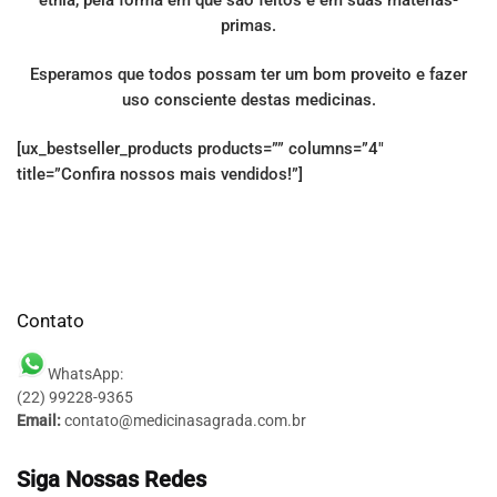
etnia, pela forma em que são feitos e em suas matérias-
primas.
Esperamos que todos possam ter um bom proveito e fazer
uso consciente destas medicinas.
[ux_bestseller_products products=”” columns=”4″
title=”Confira nossos mais vendidos!”]
Contato
WhatsApp:
(22) 99228-9365
Email:
contato@medicinasagrada.com.br
Siga Nossas Redes