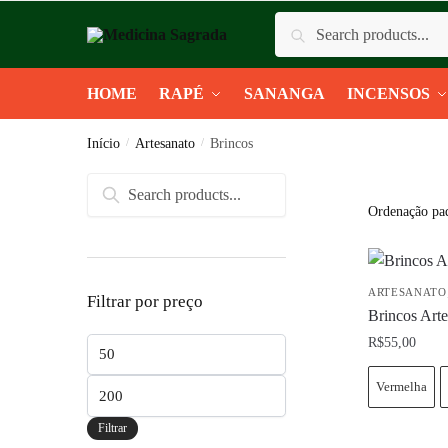
Skip
Skip
Pesquisar
Pesquisar
to
to
por:
navigation
content
HOME
RAPÉ
SANANGA
INCENSOS
Início
/
Artesanato
/
Brincos
Pesquisar
por:
ARTESANATO
Filtrar por preço
Brincos Arte
R$
55,00
Preço
mínimo
Vermelha
Preço
máximo
Filtrar