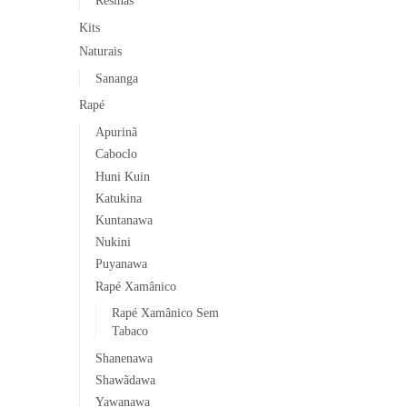
Resinas
página
do
Kits
produto
Naturais
Sananga
Rapé
Apurinã
Caboclo
Huni Kuin
Katukina
Kuntanawa
Nukini
Puyanawa
Rapé Xamânico
Rapé Xamânico Sem
Tabaco
Shanenawa
Shawãdawa
Yawanawa