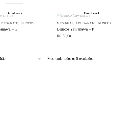
Artesanais
-
Out of stock
Out of stock
Cobra
Coral
,
,
,
ARTESANATO
BRINCOS
MIÇANGAS
ARTESANATO
BRINCOS
quantidade
wanawa – G
Brincos Yawanawa – P
R$
150,00
Este
produto
tem
Mostrando todos os 5 resultados
várias
variantes.
As
opções
podem
ser
escolhidas
na