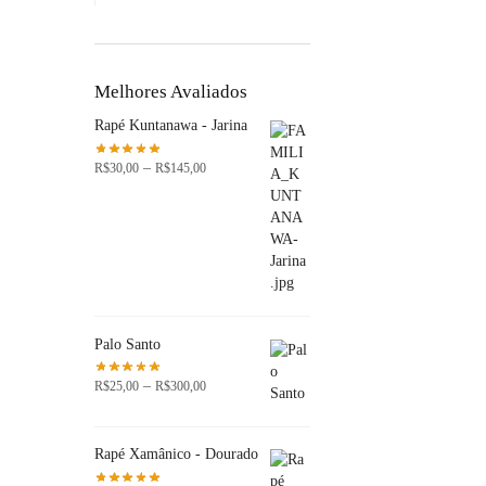
Melhores Avaliados
Rapé Kuntanawa - Jarina
Faixa
–
R$
30,00
R$
145,00
de
preço:
R$30,00
através
R$145,00
Palo Santo
Faixa
–
R$
25,00
R$
300,00
de
preço:
R$25,00
Rapé Xamânico - Dourado
através