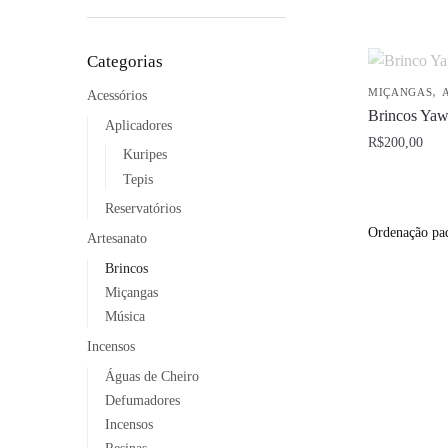
Este
produto
Categorias
tem
,
MIÇANGAS
Acessórios
várias
Brincos Ya
Aplicadores
variantes.
R$
200,00
As
Kuripes
Este
opções
Tepis
produto
podem
Reservatórios
tem
ser
Artesanato
várias
escolhidas
Brincos
variantes.
na
Miçangas
As
página
Música
opções
do
Incensos
podem
produto
Águas de Cheiro
ser
Defumadores
escolhidas
Incensos
na