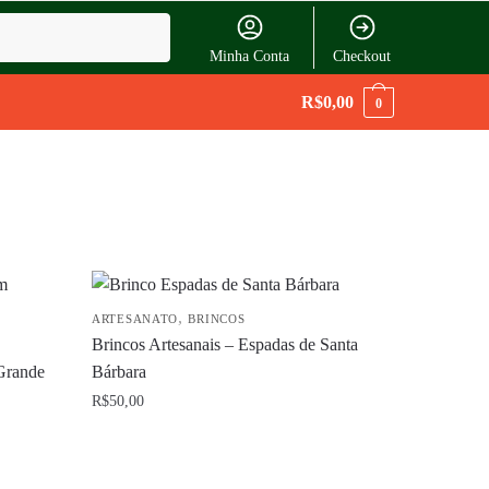
Minha Conta
Checkout
R$
0,00
0
,
ARTESANATO
BRINCOS
Brincos Artesanais – Espadas de Santa
 Grande
Bárbara
R$
50,00