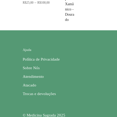
R$300,00
Faixa
–
R$
25,00
R$
100,00
de
preço:
R$25,00
através
R$100,00
Ajuda
Política de Privacidade
Sobre Nós
Atendimento
Atacado
Trocas e devoluções
© Medicina Sagrada 2025