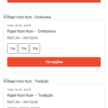
página
Este
do
produto
produto
tem
várias
,
HUNI KUIN
RAPÉ
variantes.
Rapé Huni Kuin – Emburana
As
Faixa
R$
27,00
–
R$
120,00
opções
de
podem
preço:
10g
20g
50g
ser
R$27,00
escolhidas
através
Ver opções
na
R$120,00
página
Este
do
produto
produto
tem
várias
,
HUNI KUIN
RAPÉ
variantes.
Rapé Huni Kuin – Tradição
As
Faixa
R$
27,00
–
R$
120,00
opções
de