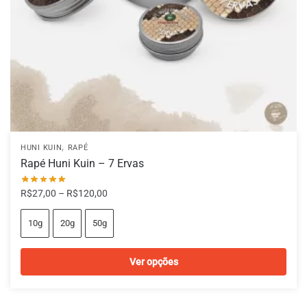
,
HUNI KUIN
RAPÉ
Rapé Huni Kuin – 7 Ervas
Faixa
R$
27,00
–
R$
120,00
de
preço:
10g
20g
50g
R$27,00
através
Ver opções
R$120,00
Este
produto