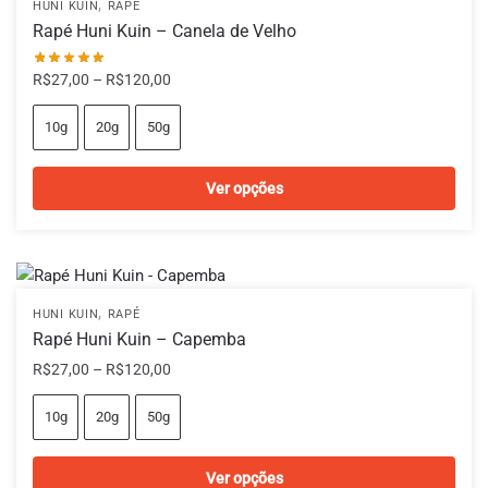
,
HUNI KUIN
RAPÉ
Rapé Huni Kuin – Canela de Velho
Faixa
R$
27,00
–
R$
120,00
de
preço:
10g
20g
50g
R$27,00
através
Ver opções
R$120,00
Este
produto
tem
várias
,
HUNI KUIN
RAPÉ
variantes.
Rapé Huni Kuin – Capemba
As
Faixa
R$
27,00
–
R$
120,00
opções
de
podem
preço:
10g
20g
50g
ser
R$27,00
escolhidas
através
Ver opções
na
R$120,00