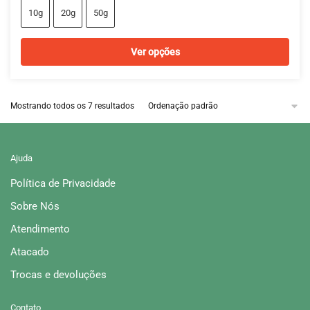
podem
preço:
10g
20g
50g
ser
R$27,00
escolhidas
através
Ver opções
na
R$120,00
página
Este
do
produto
Mostrando todos os 7 resultados
produto
tem
várias
variantes.
Ajuda
As
opções
Política de Privacidade
podem
Sobre Nós
ser
escolhidas
Atendimento
na
Atacado
página
Trocas e devoluções
do
produto
Contato