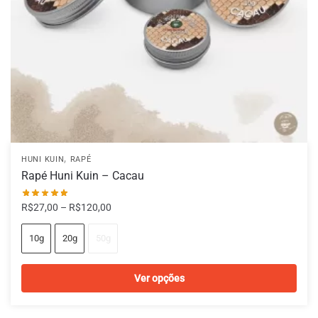
página
do
produto
,
HUNI KUIN
RAPÉ
Rapé Huni Kuin – Cacau
Faixa
R$
27,00
–
R$
120,00
de
preço:
10g
20g
50g
R$27,00
através
Ver opções
R$120,00
Este