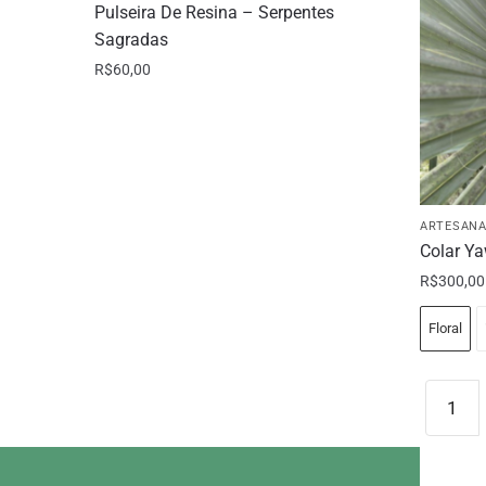
Pulseira De Resina – Serpentes
Sagradas
R$
60,00
Este
produto
tem
várias
variantes.
ARTESAN
As
Colar Y
opções
R$
300,00
podem
ser
Floral
escolhidas
na
Colar
página
Yawan
Este
do
-
produto
produto
P
tem