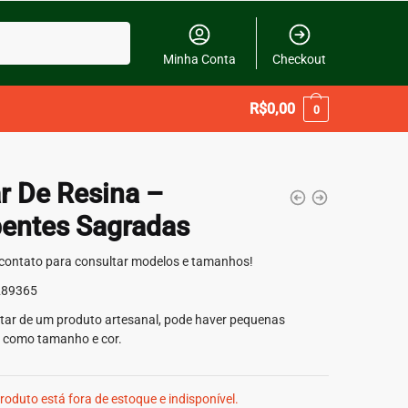
Minha Conta
Checkout
R$
0,00
0
r De Resina –
entes Sagradas
contato para consultar modelos e tamanhos!
289365
atar de um produto artesanal, pode haver pequenas
s como tamanho e cor.
roduto está fora de estoque e indisponível.