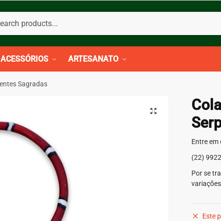
sar
isar
ACESSÓRIOS
ARTESANATO
pentes Sagradas
Cola
Serp
Entre em 
(22) 992
Por se tr
variaçõe
Este p