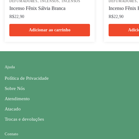
,
,
DEFUMADORES
INCENSOS
INCENSOS
DEFUMADORES
Incenso Fênix Sálvia Branca
Incenso Fênix 
R$
22,90
R$
22,90
Adicionar ao carrinho
Adici
Ajuda
Política de Privacidade
Sobre Nós
Atendimento
Atacado
Trocas e devoluções
Contato