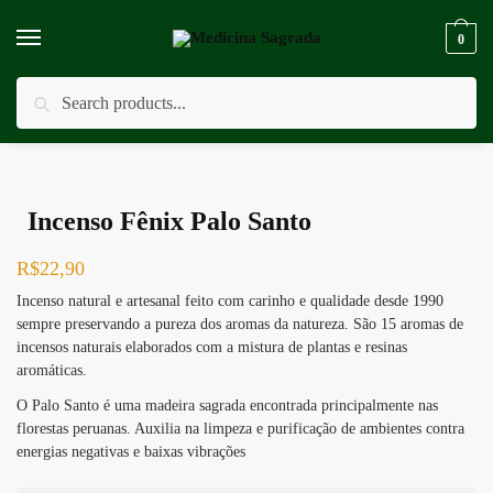
Skip
Skip
to
to
0
navigation
content
Pesquisar
Pesquisar
Início
/
Incensos
/
Defumadores
/
Incenso Fênix Palo Santo
por:
Incenso Fênix Palo Santo
R$
22,90
Incenso natural e artesanal feito com carinho e qualidade desde 1990
sempre preservando a pureza dos aromas da natureza. São 15 aromas de
incensos naturais elaborados com a mistura de plantas e resinas
aromáticas.
O Palo Santo é uma madeira sagrada encontrada principalmente nas
florestas peruanas. Auxilia na limpeza e purificação de ambientes contra
energias negativas e baixas vibrações